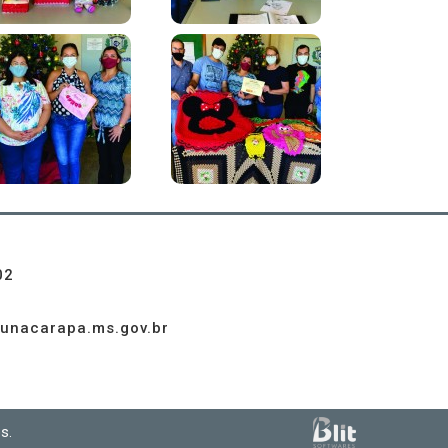
02
unacarapa.ms.gov.br
s.