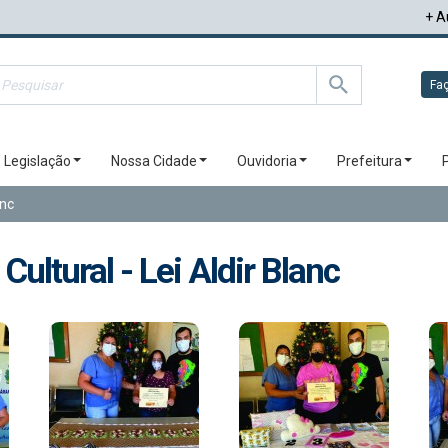
+ A
Faç
Legislação
Nossa Cidade
Ouvidoria
Prefeitura
anc
ultural - Lei Aldir Blanc