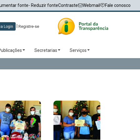
umentar fonte
- Reduzir fonte
Contraste
Webmail
Fale conosco
|
Registre-se
a Login
Publicações
Secretarias
Serviços