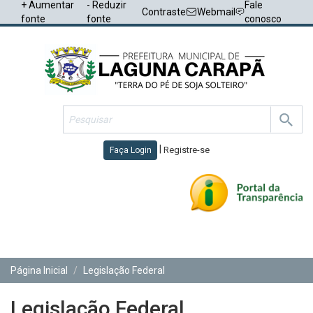
+ Aumentar
- Reduzir
Fale
Contraste
Webmail
fonte
fonte
conosco
|
Registre-se
Faça Login
Toggl
navig
Página Inicial
Legislação Federal
Legislação Federal