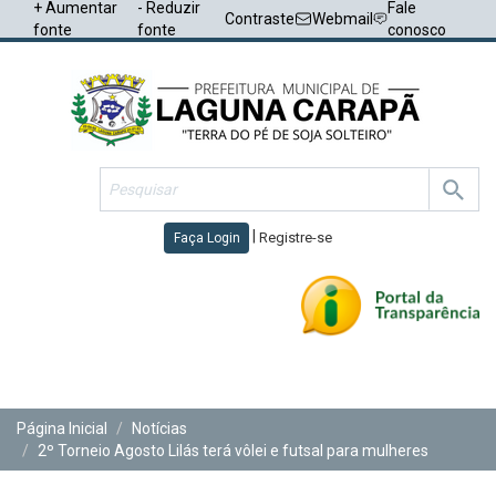
+ Aumentar
- Reduzir
Fale
Contraste
Webmail
fonte
fonte
conosco
|
Registre-se
Faça Login
Toggl
navig
Página Inicial
Notícias
2º Torneio Agosto Lilás terá vôlei e futsal para mulheres