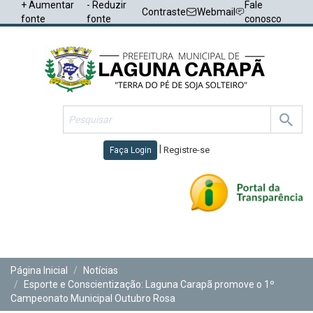
+ Aumentar
- Reduzir
Fale
Contraste
Webmail
fonte
fonte
conosco
|
Registre-se
Faça Login
Toggl
navig
Página Inicial
Notícias
Esporte e Conscientização: Laguna Carapã promove o 1º
Campeonato Municipal Outubro Rosa