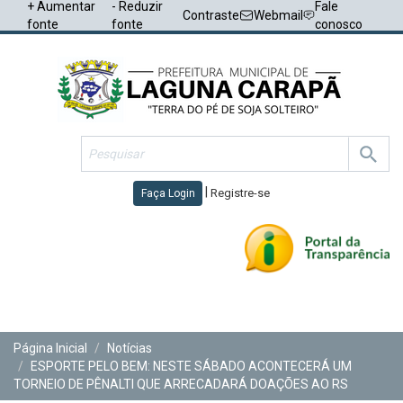
+ Aumentar
- Reduzir
Fale
Contraste
Webmail
fonte
fonte
conosco
|
Registre-se
Faça Login
Toggl
navig
Página Inicial
Notícias
ESPORTE PELO BEM: NESTE SÁBADO ACONTECERÁ UM
TORNEIO DE PÊNALTI QUE ARRECADARÁ DOAÇÕES AO RS