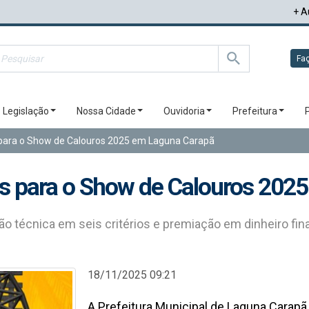
+ A
Faç
Legislação
Nossa Cidade
Ouvidoria
Prefeitura
s para o Show de Calouros 2025 em Laguna Carapã
ões para o Show de Calouros 20
o técnica em seis critérios e premiação em dinheiro finan
18/11/2025 09:21
A Prefeitura Municipal de Laguna Carapã