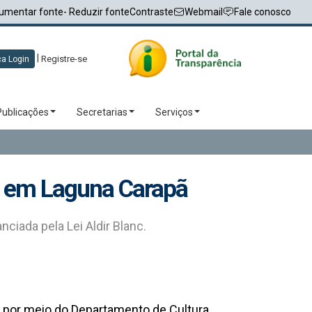
umentar fonte
- Reduzir fonte
Contraste
Webmail
Fale conosco
|
Registre-se
a Login
Publicações
Secretarias
Serviços
25 em Laguna Carapã
ciada pela Lei Aldir Blanc.
, por meio do Departamento de Cultura,