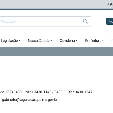
+ A
Faç
Legislação
Nossa Cidade
Ouvidoria
Prefeitura
one: (67) 3438-1202 / 3438-1149 / 3438-1192 / 3438-1347
l: gabinete@lagunacarapa.ms.gov.br