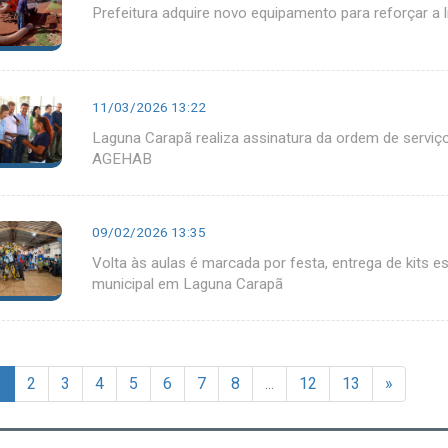
Prefeitura adquire novo equipamento para reforçar a 
11/03/2026 13:22
Laguna Carapã realiza assinatura da ordem de serviç
AGEHAB
09/02/2026 13:35
Volta às aulas é marcada por festa, entrega de kits e
municipal em Laguna Carapã
1
2
3
4
5
6
7
8
...
12
13
»