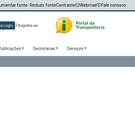
umentar fonte
- Reduzir fonte
Contraste
Webmail
Fale conosco
|
Registre-se
a Login
Publicações
Secretarias
Serviços