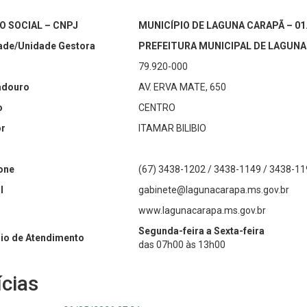
O SOCIAL – CNPJ
MUNICÍPIO DE LAGUNA CARAPÃ – 01.
ade/Unidade Gestora
PREFEITURA MUNICIPAL DE LAGUN
79.920-000
adouro
AV. ERVA MATE, 650
o
CENTRO
r
ITAMAR BILIBIO
one
(67) 3438-1202 / 3438-1149 / 3438-11
l
gabinete@lagunacarapa.ms.gov.br
www.lagunacarapa.ms.gov.br
Segunda-feira a Sexta-feira
io de Atendimento
das 07h00 às 13h00
ícias