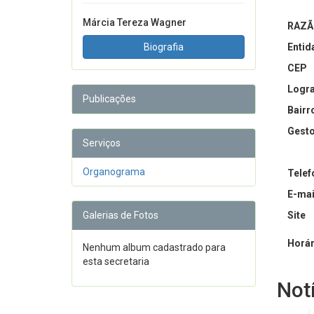
Márcia Tereza Wagner
RAZÃ
Biografia
Entid
CEP
Logr
Publicações
Bairr
Gesto
Serviços
Organograma
Telef
E-mai
Galerias de Fotos
Site
Horár
Nenhum album cadastrado para
esta secretaria
Not