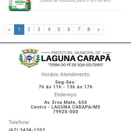
coleta de resíduos para o fim de ano
«
1
2
3
4
5
6
7
8
»
Horário Atendimento
Seg-Sex:
7h às 11h - 13h às 17h
Endereço
Av. Erva Mate, 650
Centro - LAGUNA CARAPA/MS
79920-000
Telefone:
(67) 3438-1202