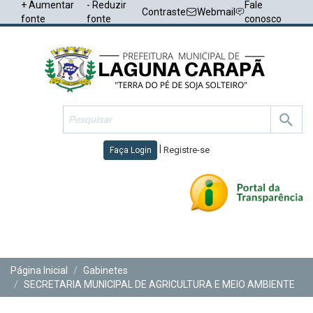
+ Aumentar
- Reduzir
Fale
Contraste
Webmail
fonte
fonte
conosco
|
Registre-se
Faça Login
Toggl
navig
Página Inicial
Gabinetes
SECRETARIA MUNICIPAL DE AGRICULTURA E MEIO AMBIENTE