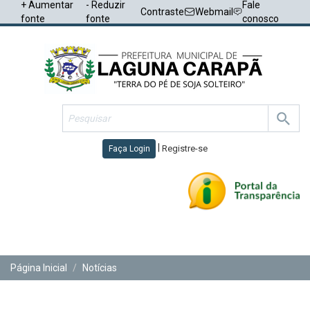
+ Aumentar
- Reduzir
Fale
Contraste
Webmail
fonte
fonte
conosco
|
Registre-se
Faça Login
Toggl
navig
Página Inicial
Notícias