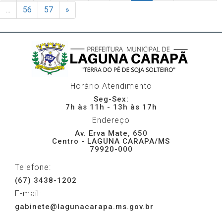
...
56
57
»
Horário Atendimento
Seg-Sex:
7h às 11h - 13h às 17h
Endereço
Av. Erva Mate, 650
Centro - LAGUNA CARAPA/MS
79920-000
Telefone:
(67) 3438-1202
E-mail:
gabinete@lagunacarapa.ms.gov.br