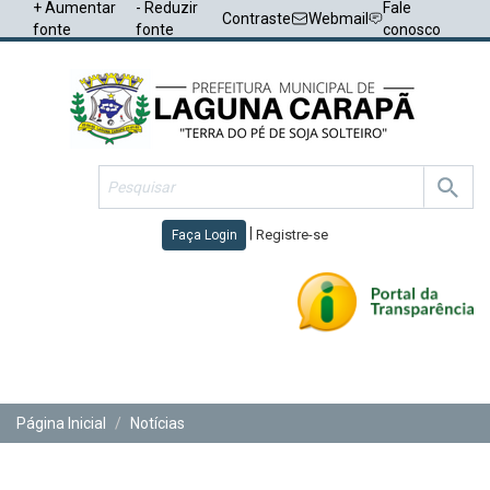
+ Aumentar
- Reduzir
Fale
Contraste
Webmail
fonte
fonte
conosco
|
Registre-se
Faça Login
Toggl
navig
Página Inicial
Notícias