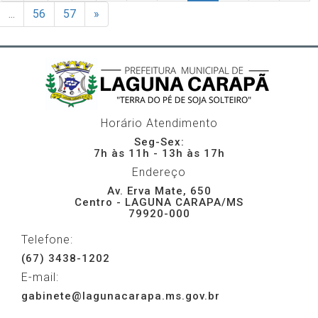
...
56
57
»
Horário Atendimento
Seg-Sex:
7h às 11h - 13h às 17h
Endereço
Av. Erva Mate, 650
Centro - LAGUNA CARAPA/MS
79920-000
Telefone:
(67) 3438-1202
E-mail:
gabinete@lagunacarapa.ms.gov.br